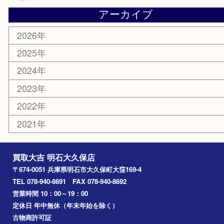
紋章
骨董品
古美術品
鉄道模型
家電
喫煙具
電動工具
文房具
釣り道具
楽器
香水
化粧品
美容
ホビー
その他
お知らせ