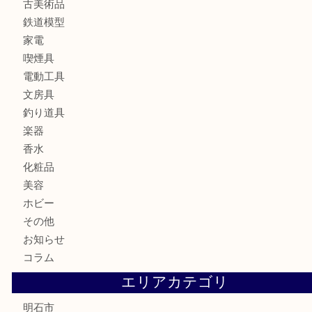
財布
ブランド
時計
カメラ
食器
金貨
記念メダル
貨幣セット
古銭
お酒
切手
金券・商品券
テレホンカード
株主優待券
はがき
勲章