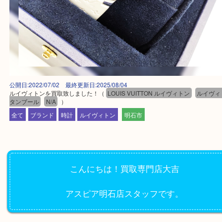
公開日:2022/07/02 最終更新日:2025/08/04
ルイヴィトンを買取致しました！
（
LOUIS VUITTON ルイヴィトン
ル
タンブール
N/A
）
全て
ブランド
時計
ルイヴィトン
明石市