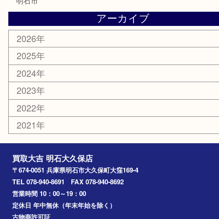
骨董品
古美術品
鉄道模型
家電
喫煙具
電動工具
文房具
釣り道具
楽器
香水
化粧品
美容
ホビー
その他
お知らせ
コラム