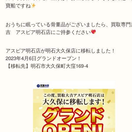
先日、尚美堂 寶船を明石市にお住いのお客様から買
頂きました
富木宗好作で自宅に置けば、お金が貯まりそうな縁
寶船ですね
おうちに眠っている骨董品がございましたら、買取
吉 アスピア明石店にご持参ください
アスピア明石店が明石大久保店に移転しました！
2023年4月6日グランドオープン！
【移転先】明石市大久保町大窪169-4