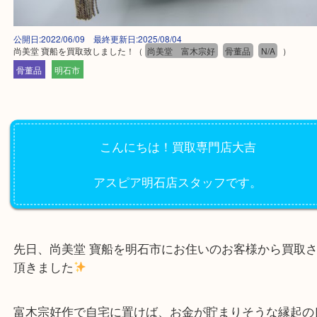
公開日:2022/06/09 最終更新日:2025/08/04
尚美堂 寶船を買取致しました！
（
尚美堂 富木宗好
骨董品
N/A
）
骨董品
明石市
こんにちは！買取専門店大吉
アスピア明石店スタッフです。