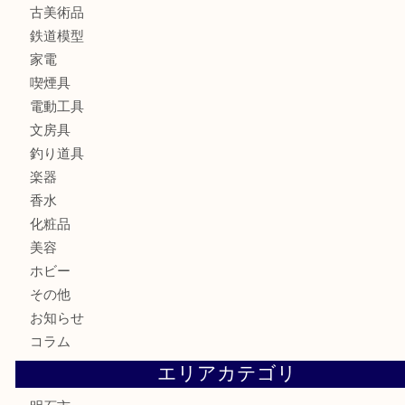
ブランド
時計
カメラ
食器
金貨
記念メダル
貨幣セット
古銭
お酒
切手
金券・商品券
テレホンカード
株主優待券
はがき
勲章
紋章