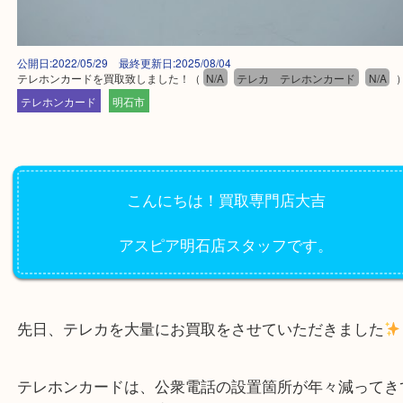
公開日:2022/05/29 最終更新日:2025/08/04
テレホンカードを買取致しました！
（
N/A
テレカ テレホンカード
N
テレホンカード
明石市
こんにちは！買取専門店大吉
アスピア明石店スタッフです。