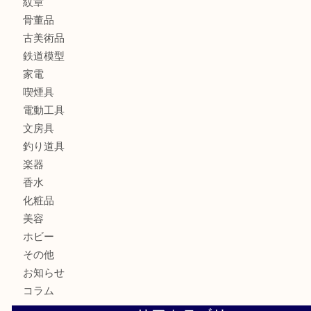
財布
ブランド
時計
カメラ
食器
金貨
記念メダル
貨幣セット
古銭
お酒
切手
金券・商品券
テレホンカード
株主優待券
はがき
勲章