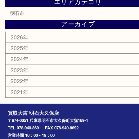
紋章
骨董品
古美術品
鉄道模型
家電
喫煙具
電動工具
文房具
釣り道具
楽器
香水
化粧品
美容
ホビー
その他
お知らせ