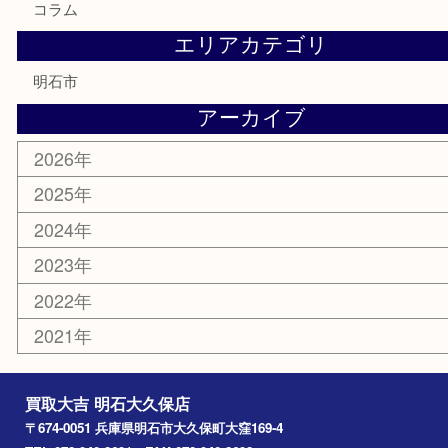
はがき
勲章
紋章
骨董品
古美術品
鉄道模型
家電
喫煙具
電動工具
文房具
釣り道具
楽器
香水
化粧品
美容
ホビー