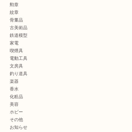
アタッシュケース
バッグ
財布
ブランド
時計
カメラ
食器
金貨
記念メダル
貨幣セット
古銭
お酒
切手
金券・商品券
テレホンカード
株主優待券