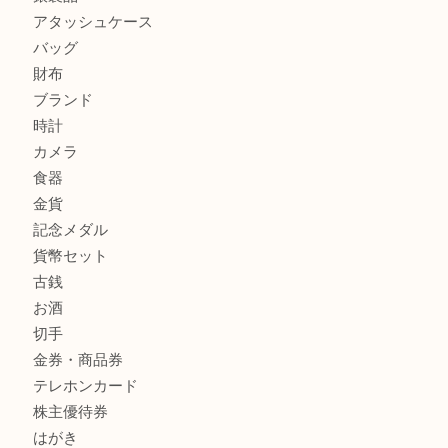
サルヴァトーレ フェラガモのチャーム付きネックレスを売
明石大久保店へ
ティファニー インターロッキング サークル ペンダントを
大吉明石大久保店へ
商品カテゴリ
釣り具
釣具
全て
貴金属
宝石
金製品
銀製品