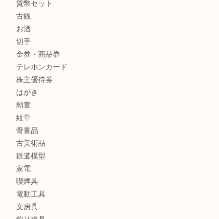
釣り具
釣具
全て
貴金属
宝石
金製品
銀製品
アタッシュケース
バッグ
財布
ブランド
時計
カメラ
食器
金貨