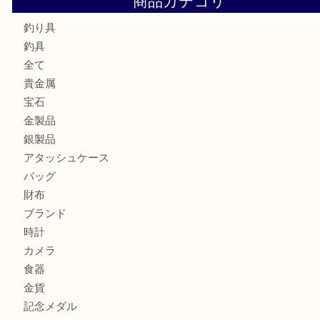
ルイ・ヴィトン ダミエ・アズール ポルトフォイユ・サラを
大吉明石大久保店へ
サルヴァトーレ フェラガモのチャーム付きネックレスを売
明石大久保店へ
ティファニー インターロッキング サークル ペンダントを
大吉明石大久保店へ
プラダのバッグを売るなら買取大吉明石大久保店へ
商品カテゴリ