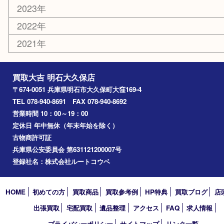
電動工具
文房具
釣り道具
楽器
香水
化粧品
美容
ホビー
その他
お知らせ
コラム
エリアカテゴリ
明石市
アーカイブ
2026年