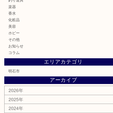
記念メダル
貨幣セット
古銭
お酒
切手
金券・商品券
テレホンカード
株主優待券
はがき
勲章
紋章
骨董品
古美術品
鉄道模型
家電
喫煙具