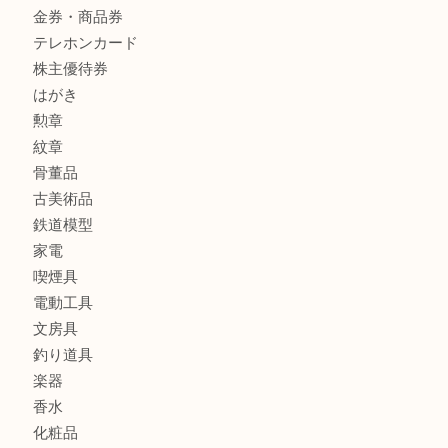
貴金属
宝石
金製品
銀製品
アタッシュケース
バッグ
財布
ブランド
時計
カメラ
食器
金貨
記念メダル
貨幣セット
古銭
お酒