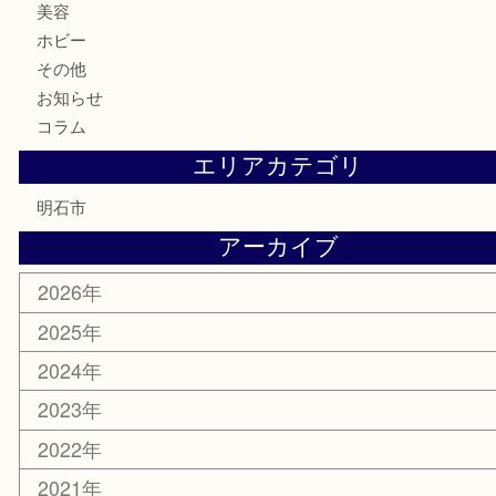
切手
金券・商品券
テレホンカード
株主優待券
はがき
勲章
紋章
骨董品
古美術品
鉄道模型
家電
喫煙具
電動工具
文房具
釣り道具
楽器