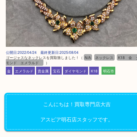
公開日:2022/04/24 最終更新日:2025/08/04
ゴージャスなネックレスを買取致しました！
（
N/A
ネックレス
K1
モンド エメラルド
）
金
エメラルド
貴金属
宝石
ダイヤモンド
K18
明石市