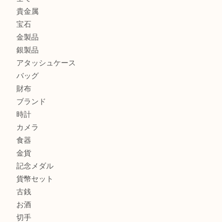
フェラガモのアクセサリーを売るなら買取大吉明石大久保店
ルイ・ヴィトン ダミエ・アズール ポルトフォイユ・サラを
大吉明石大久保店へ
サルヴァトーレ フェラガモのチャーム付きネックレスを売
明石大久保店へ
商品カテゴリ
釣り具
釣具
全て