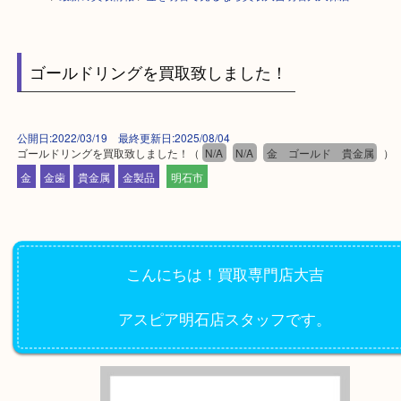
HOME
>
最新の買取情報
>
金を明石で売るなら買取大吉明石大久保店
ゴールドリングを買取致しました！
公開日:2022/03/19 最終更新日:2025/08/04
ゴールドリングを買取致しました！
（
N/A
N/A
金 ゴールド 貴金
金
金歯
貴金属
金製品
明石市
こんにちは！買取専門店大吉