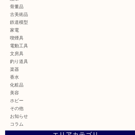
財布
ブランド
時計
カメラ
食器
金貨
記念メダル
貨幣セット
古銭
お酒
切手
金券・商品券
テレホンカード
株主優待券
はがき
勲章