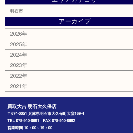
紋章
骨董品
古美術品
鉄道模型
家電
喫煙具
電動工具
文房具
釣り道具
楽器
香水
化粧品
美容
ホビー
その他
お知らせ