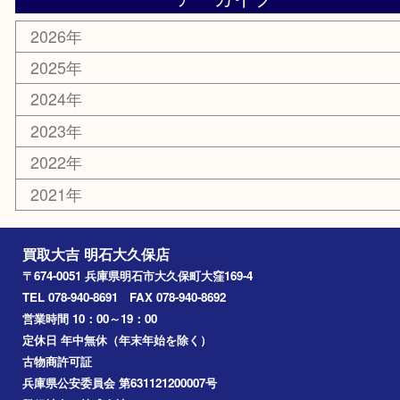
骨董品
古美術品
鉄道模型
家電
喫煙具
電動工具
文房具
釣り道具
楽器
香水
化粧品
美容
ホビー
その他
お知らせ
コラム