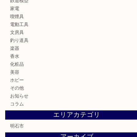
ブランド
時計
カメラ
食器
金貨
記念メダル
貨幣セット
古銭
お酒
切手
金券・商品券
テレホンカード
株主優待券
はがき
勲章
紋章