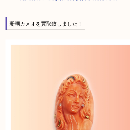
HOME
>
最新の買取情報
>
珊瑚を明石で売るなら買取大吉明石大久保店
珊瑚カメオを買取致しました！