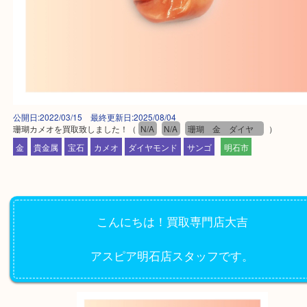
公開日:2022/03/15 最終更新日:2025/08/04
珊瑚カメオを買取致しました！
（
N/A
N/A
珊瑚 金 ダイヤ
）
金
貴金属
宝石
カメオ
ダイヤモンド
サンゴ
明石市