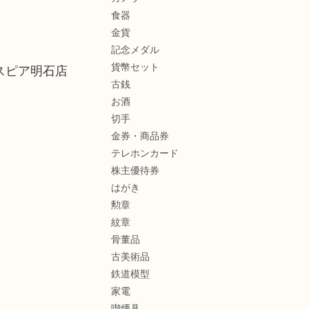
食器
金貨
記念メダル
貨幣セット
スピア明石店
古銭
お酒
切手
金券・商品券
テレホンカード
株主優待券
はがき
勲章
紋章
骨董品
古美術品
鉄道模型
家電
喫煙具