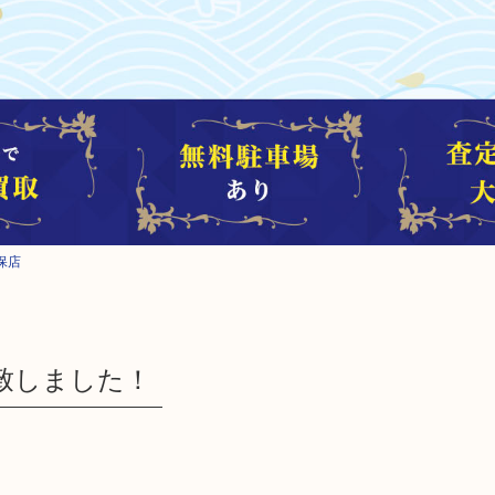
保店
致しました！