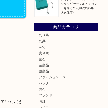
ッキング サークル ペンダン
トを売るなら買取大吉明石
大久保店へ
商品カテゴリ
釣り具
釣具
全て
貴金属
宝石
金製品
銀製品
アタッシュケース
バッグ
財布
ブランド
せていただき
時計
カメラ