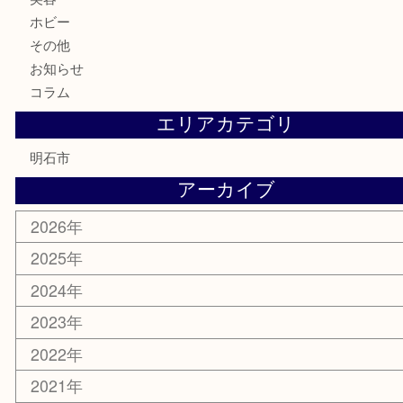
金券・商品券
テレホンカード
株主優待券
はがき
勲章
紋章
骨董品
古美術品
鉄道模型
家電
喫煙具
電動工具
文房具
釣り道具
楽器
香水