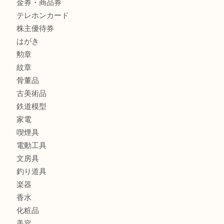
貴金属
宝石
金製品
銀製品
アタッシュケース
バッグ
財布
ブランド
時計
カメラ
食器
金貨
記念メダル
貨幣セット
古銭
お酒
切手