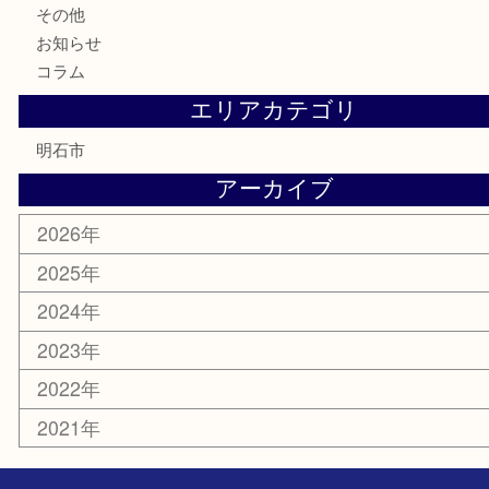
テレホンカード
株主優待券
はがき
勲章
紋章
骨董品
古美術品
鉄道模型
家電
喫煙具
電動工具
文房具
釣り道具
楽器
香水
化粧品