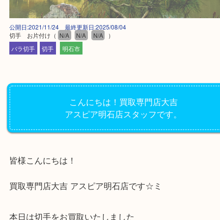
公開日:2021/11/24 最終更新日:2025/08/04
切手 お片付け
（
N/A
N/A
N/A
）
バラ切手
切手
明石市
こんにちは！買取専門店大吉
アスピア明石店スタッフです。