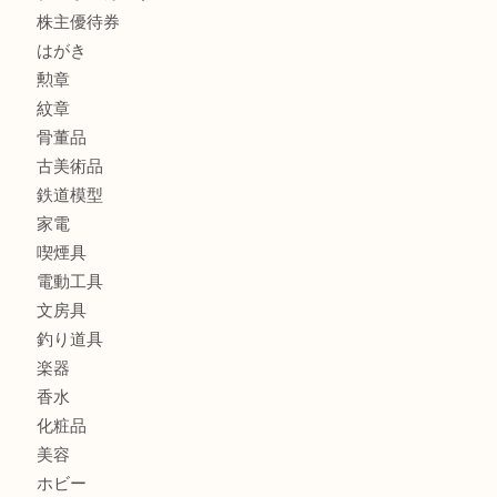
金製品
銀製品
アタッシュケース
バッグ
財布
ブランド
時計
カメラ
食器
金貨
記念メダル
貨幣セット
古銭
お酒
切手
金券・商品券