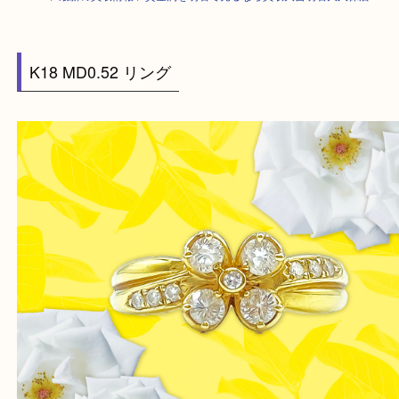
HOME
>
最新の買取情報
>
貴金属を明石で売るなら買取大吉明石大久保店
K18 MD0.52 リング