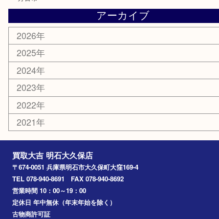
骨董品
古美術品
鉄道模型
家電
喫煙具
電動工具
文房具
釣り道具
楽器
香水
化粧品
美容
ホビー
その他
お知らせ
コラム