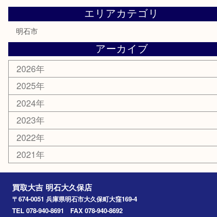
勲章
紋章
骨董品
古美術品
鉄道模型
家電
喫煙具
電動工具
文房具
釣り道具
楽器
香水
化粧品
美容
ホビー
その他