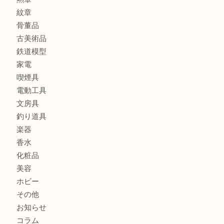
バッグ
財布
ブランド
時計
カメラ
食器
金貨
記念メダル
貨幣セット
古銭
お酒
切手
金券・商品券
テレホンカード
株主優待券
はがき