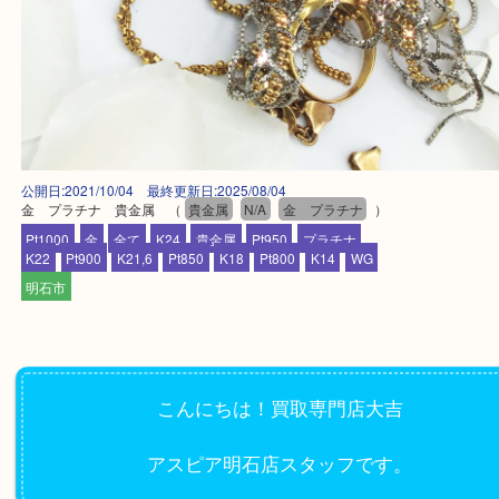
公開日:2021/10/04 最終更新日:2025/08/04
金 プラチナ 貴金属
（
貴金属
N/A
金 プラチナ
）
Pt1000
金
全て
K24
貴金属
Pt950
プラチナ
K22
Pt900
K21,6
Pt850
K18
Pt800
K14
WG
明石市