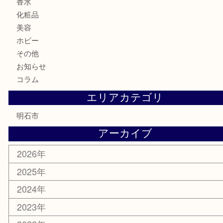
古銭
お酒
切手
金券・商品券
テレホンカード
株主優待券
はがき
勲章
紋章
骨董品
古美術品
鉄道模型
家電
喫煙具
電動工具
文房具