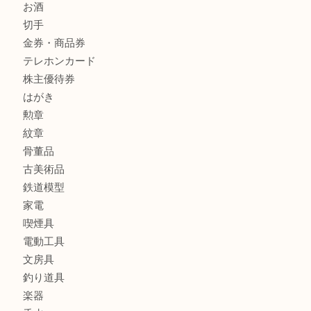
釣具
全て
貴金属
宝石
金製品
銀製品
アタッシュケース
バッグ
財布
ブランド
時計
カメラ
食器
金貨
記念メダル
貨幣セット