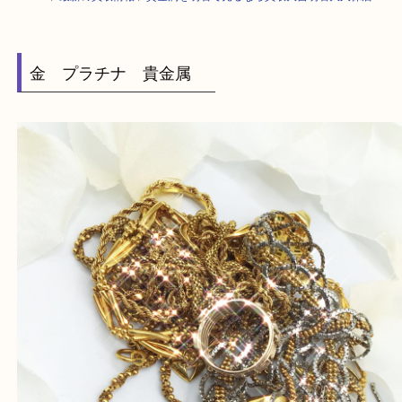
HOME
>
最新の買取情報
>
貴金属を明石で売るなら買取大吉明石大久保店
金 プラチナ 貴金属