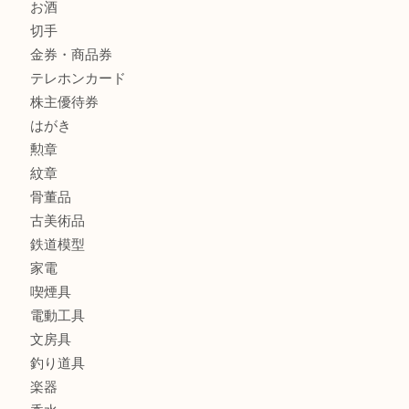
釣り具
釣具
全て
貴金属
宝石
金製品
銀製品
アタッシュケース
バッグ
財布
ブランド
時計
カメラ
食器
金貨
記念メダル