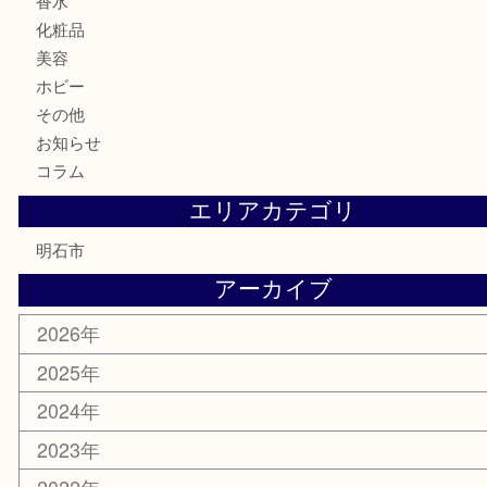
貨幣セット
古銭
お酒
切手
金券・商品券
テレホンカード
株主優待券
はがき
勲章
紋章
骨董品
古美術品
鉄道模型
家電
喫煙具
電動工具