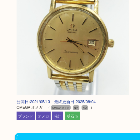
公開日:2021/05/13 最終更新日:2025/08/04
OMEGA オメガ
（
）
OMEGA オメガ
N/A
N/A
ブランド
オメガ
時計
明石市