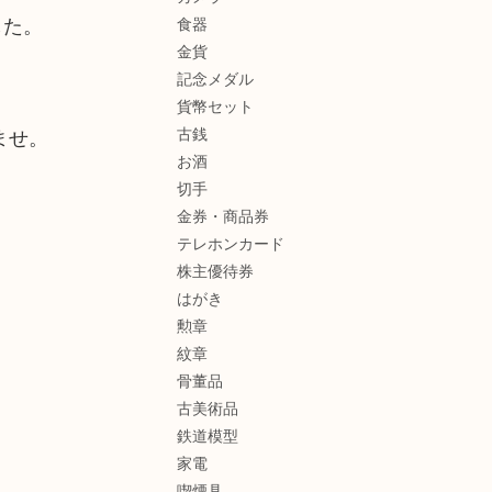
した。
食器
金貨
記念メダル
貨幣セット
古銭
ませ。
お酒
切手
金券・商品券
テレホンカード
株主優待券
はがき
勲章
紋章
骨董品
古美術品
鉄道模型
家電
喫煙具