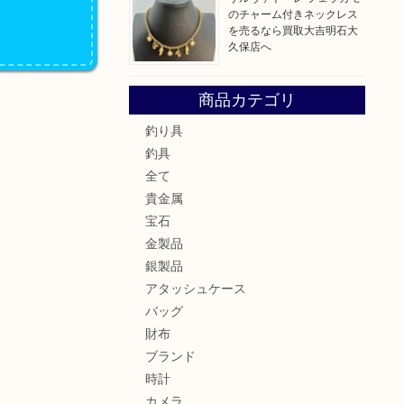
のチャーム付きネックレス
を売るなら買取大吉明石大
久保店へ
商品カテゴリ
釣り具
釣具
全て
貴金属
宝石
金製品
銀製品
アタッシュケース
バッグ
財布
ブランド
時計
カメラ