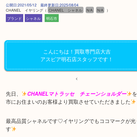
公開日:2021/05/12 最終更新日:2025/08/04
CHANEL イヤリング
（
CHANEL シャネル
N/A
N/A
）
ブランド
シャネル
明石市
こんにちは！買取専門店大吉
アスピア明石店スタッフです！
<
先日、
CHANELマトラッセ チェーンショルダー