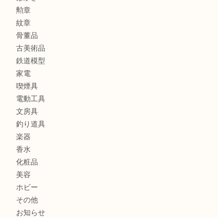
アタッシュケース
バッグ
財布
ブランド
時計
カメラ
食器
金貨
記念メダル
貨幣セット
古銭
お酒
切手
金券・商品券
テレホンカード
株主優待券