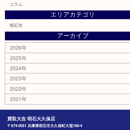
はがき
勲章
紋章
骨董品
古美術品
鉄道模型
家電
喫煙具
電動工具
文房具
釣り道具
楽器
香水
化粧品
美容
ホビー