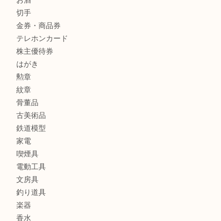
全て
貴金属
宝石
金製品
銀製品
アタッシュケース
バッグ
財布
ブランド
時計
カメラ
食器
金貨
記念メダル
貨幣セット
古銭