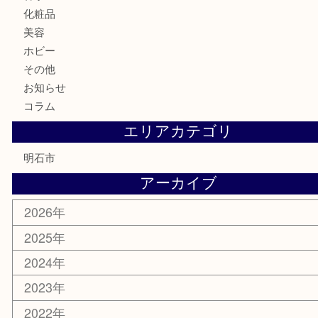
お酒
切手
金券・商品券
テレホンカード
株主優待券
はがき
勲章
紋章
骨董品
古美術品
鉄道模型
家電
喫煙具
電動工具
文房具
釣り道具