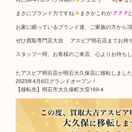
まさにブランド力ですね
まさかこれが
？？？
お家に眠っているブランド達、ご家族の方から頂い
ぜひ買取専門店大吉 アスピア明石店までお持
スタッフ一同、お客様のご来店、心よりお待ち
たアスピア明石店が明石大久保店に移転しまし
2023年4月6日グランドオープン！
【移転先】明石市大久保町大窪169-4