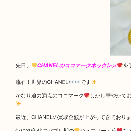
先日、
を
CHANELのココマークネックレス
流石！世界のCHANEL
です
かなり迫力満点のココマーク
しかし華やかで
最近、CHANELの買取金額が上がってきており
特に80年代のバブル期の
ジュエリー・鞄
な