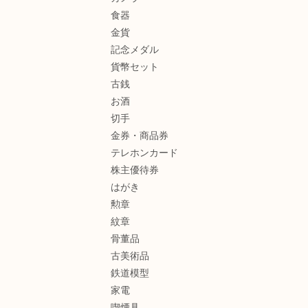
食器
金貨
記念メダル
貨幣セット
古銭
お酒
切手
金券・商品券
テレホンカード
株主優待券
はがき
勲章
紋章
骨董品
古美術品
鉄道模型
家電
喫煙具