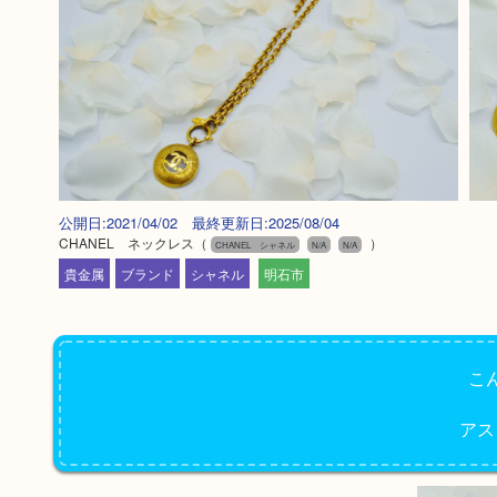
公開日:2021/04/02 最終更新日:2025/08/04
CHANEL ネックレス
（
）
CHANEL シャネル
N/A
N/A
貴金属
ブランド
シャネル
明石市
こ
アス