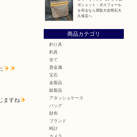
ポシェット・ボスフォール
を売るなら買取大吉明石大
久保店へ
商品カテゴリ
釣り具
釣具
全て
貴金属
た
宝石
金製品
銀製品
アタッシュケース
じますね
バッグ
財布
ブランド
時計
カメラ