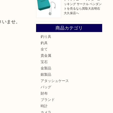
ッキング サークル ペンダン
トを売るなら買取大吉明石
大久保店へ
さいませ。
商品カテゴリ
釣り具
釣具
全て
貴金属
宝石
金製品
銀製品
アタッシュケース
バッグ
財布
ブランド
時計
カメラ