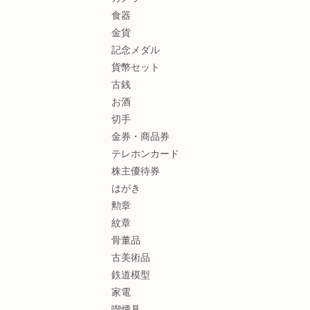
食器
金貨
記念メダル
貨幣セット
古銭
お酒
切手
金券・商品券
テレホンカード
株主優待券
はがき
勲章
紋章
骨董品
古美術品
鉄道模型
家電
喫煙具