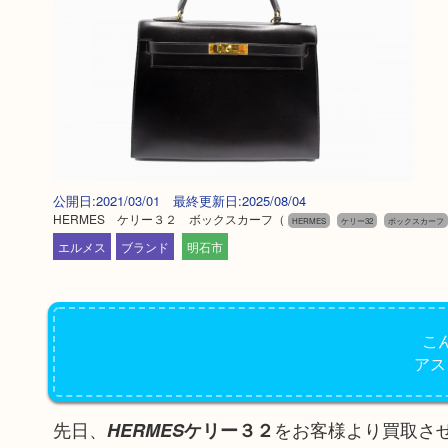
公開日:2021/03/01 最終更新日:2025/08/04
HERMES ケリー３２ ボックスカーフ
（
HERMES
ケリー32
ボックスカーフ
エルメス
ブランド
明石市
こ
アス
先日、
をお客様より買取さ
HERMES
ケリー３２