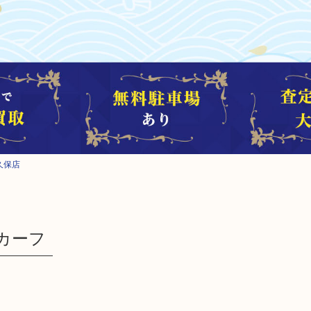
久保店
カーフ