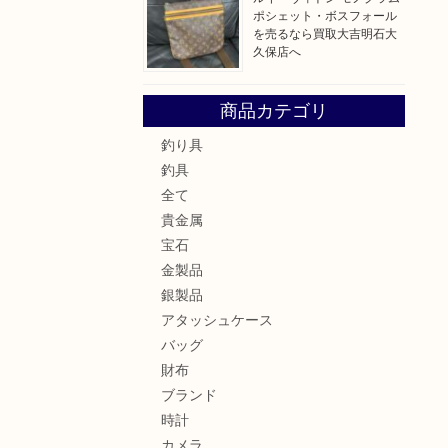
ポシェット・ボスフォール
を売るなら買取大吉明石大
久保店へ
商品カテゴリ
釣り具
釣具
全て
貴金属
宝石
金製品
銀製品
アタッシュケース
バッグ
財布
ブランド
時計
カメラ