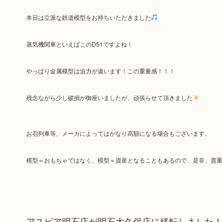
本日は立派な鉄道模型をお持ちいただきました
蒸気機関車といえばこのD51ですよね！
やっぱり金属模型は迫力が違います！この重量感！！！
残念ながら少し破損が御座いましたが、頑張らせて頂きました
お召列車等、メーカによってはかなり高額になる場合もございます。
模型＝おもちゃではなく、模型＝資産となることもあるので、是非、貴重
アスピア明石店が明石大久保店に移転しました