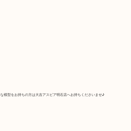
な模型をお持ちの方は大吉アスピア明石店へお持ちくださいませ♪
！