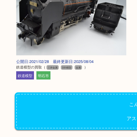
公開日:2021/02/28 最終更新日:2025/08/04
鉄道模型の買取
（
）
三井金属
D51模型
金属
鉄道模型
明石市
こ
アス