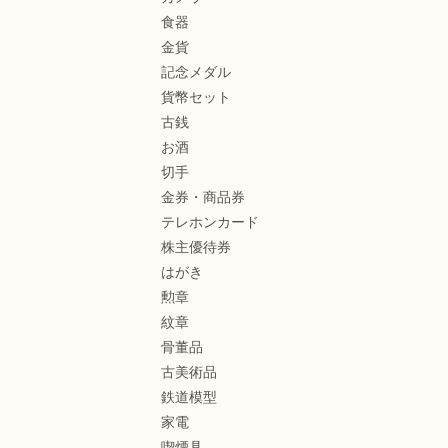
食器
金貨
記念メダル
貨幣セット
古銭
お酒
切手
金券・商品券
テレホンカード
株主優待券
はがき
勲章
紋章
骨董品
古美術品
鉄道模型
家電
喫煙具