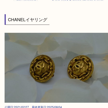
HOME
>
最新の買取情報
>
CHANELを明石で売るなら買取大吉明石大久
CHANELイヤリング