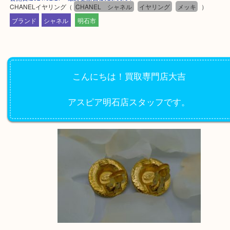
公開日:2021/02/27 最終更新日:2025/08/04
CHANELイヤリング
（
CHANEL シャネル
イヤリング
メッキ
）
ブランド
シャネル
明石市
こんにちは！買取専門店大吉
アスピア明石店スタッフです。