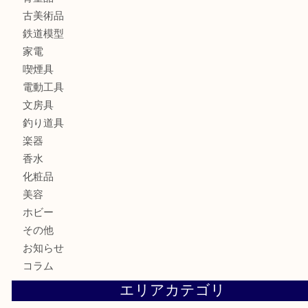
財布
ブランド
時計
カメラ
食器
金貨
記念メダル
貨幣セット
古銭
お酒
切手
金券・商品券
テレホンカード
株主優待券
はがき
勲章