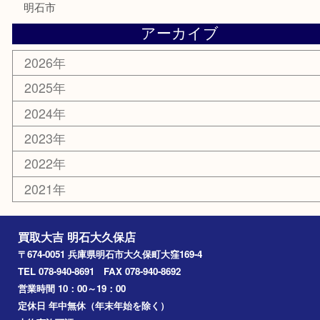
紋章
骨董品
古美術品
鉄道模型
家電
喫煙具
電動工具
文房具
釣り道具
楽器
香水
化粧品
美容
ホビー
その他
お知らせ