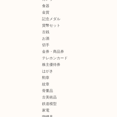
食器
金貨
記念メダル
貨幣セット
古銭
お酒
切手
金券・商品券
テレホンカード
株主優待券
はがき
勲章
紋章
骨董品
古美術品
鉄道模型
家電
喫煙具