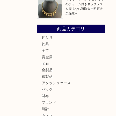
のチャーム付きネックレス
を売るなら買取大吉明石大
久保店へ
商品カテゴリ
釣り具
釣具
全て
貴金属
宝石
金製品
銀製品
アタッシュケース
バッグ
財布
ブランド
時計
カメラ