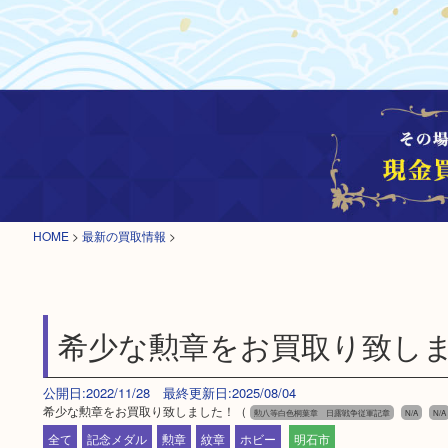
HOME
>
最新の買取情報
>
希少な勲章をお買取り致し
公開日:2022/11/28 最終更新日:2025/08/04
希少な勲章をお買取り致しました！（
勲八等白色桐葉章 日露戦争従軍記章
N/A
N/A
全て
記念メダル
勲章
紋章
ホビー
明石市