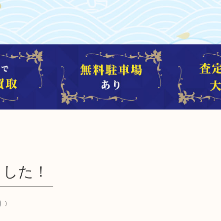
ました！
）