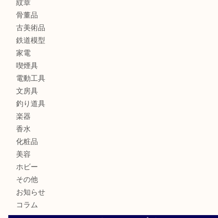
バッグ
財布
ブランド
時計
カメラ
食器
金貨
記念メダル
貨幣セット
古銭
お酒
切手
金券・商品券
テレホンカード
株主優待券
はがき
勲章