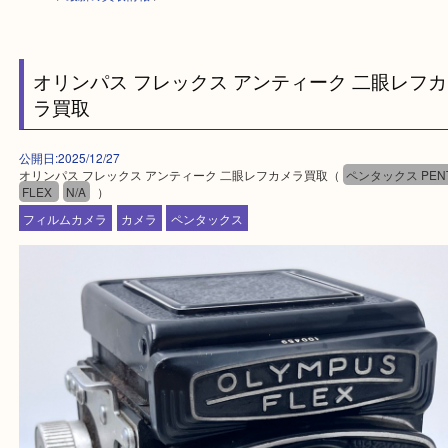
HOME
>
最新の買取情報
>
オリンパス フレックス アンティーク 二眼レ
ラ買取
公開日:2025/12/27
オリンパス フレックス アンティーク 二眼レフカメラ買取（
ペンタックス 
FLEX
N/A
）
フィルムカメラ
カメラ
ペンタックス