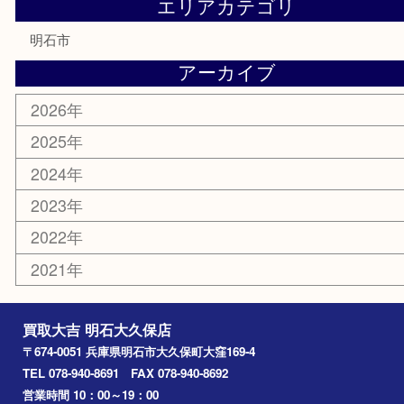
紋章
骨董品
古美術品
鉄道模型
家電
喫煙具
電動工具
文房具
釣り道具
楽器
香水
化粧品
美容
ホビー
その他
お知らせ