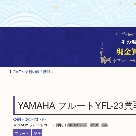
HOME
>
最新の買取情報
>
YAMAHA フルートYFL-23買
公開日:2026/01/10
YAMAHA フルートYFL-23買取（
）
YAMAHA ヤマハ
YFL-23
N/A
フルート
楽器