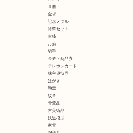
食器
金貨
記念メダル
貨幣セット
古銭
お酒
切手
金券・商品券
テレホンカード
株主優待券
はがき
勲章
紋章
骨董品
古美術品
鉄道模型
家電
喫煙具