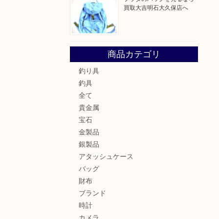
買取大吉明石大久保店へ
商品カテゴリ
釣り具
釣具
全て
貴金属
宝石
金製品
銀製品
アタッシュケース
バッグ
財布
ブランド
時計
カメラ