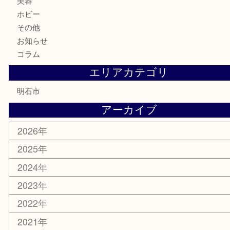
アタッシュケース
バッグ
財布
ブランド
時計
カメラ
食器
金貨
記念メダル
貨幣セット
古銭
お酒
切手
金券・商品券
テレホンカード
株主優待券