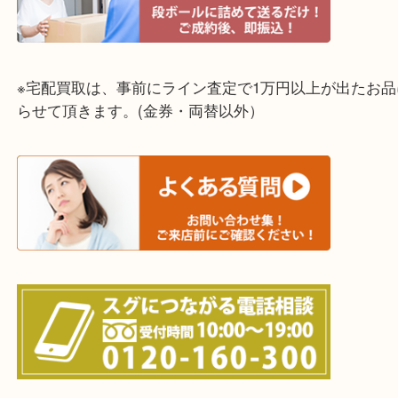
☆出張買取エリア☆
明石市・三木市・淡路市
神戸市（西区・北区・垂水区・須磨区・兵庫区）