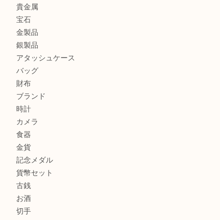
最近の投稿
フェラガモのアクセサリーを売るなら買取大吉明石大久保店
ルイ・ヴィトン ダミエ・アズール ポルトフォイユ・サラを
大吉明石大久保店へ
サルヴァトーレ フェラガモのチャーム付きネックレスを売
明石大久保店へ
ティファニー インターロッキング サークル ペンダントを