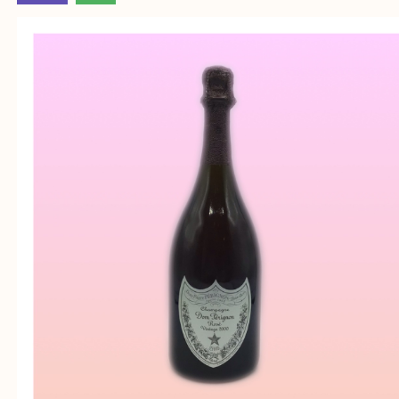
そんなときはお気軽に上記フォームより出張買取を
さい。
買取大吉明石大久保店に来てよかった！と思ってい
ように一点一点を丁寧に査定させていただきます！
Facebook
Twitter
Line
ドンペリ2000
公開日:2022/01/04 最終更新日:2025/08/04
ドンペリ2000（
ドンペリ
2000
N/A
）
ドンペリ
明石市