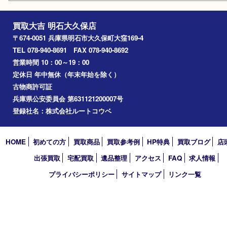
はがき
勲章
紋章
骨董品
古美術品
鉄道模型
家電
喫煙具
電動工具
文房具
釣り道具
楽器
香水
化粧品
美容
ホビー