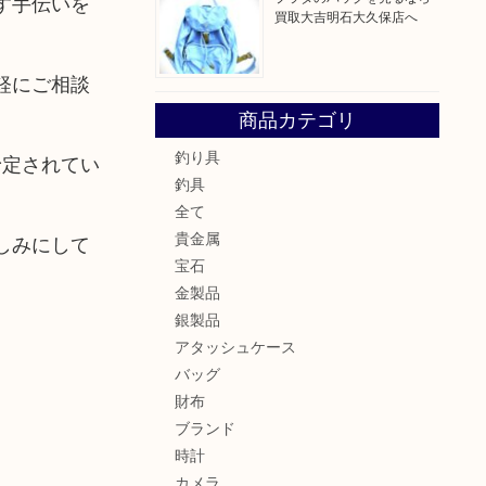
す手伝いを
買取大吉明石大久保店へ
軽にご相談
商品カテゴリ
釣り具
予定されてい
釣具
全て
貴金属
しみにして
宝石
金製品
銀製品
アタッシュケース
バッグ
財布
ブランド
時計
カメラ