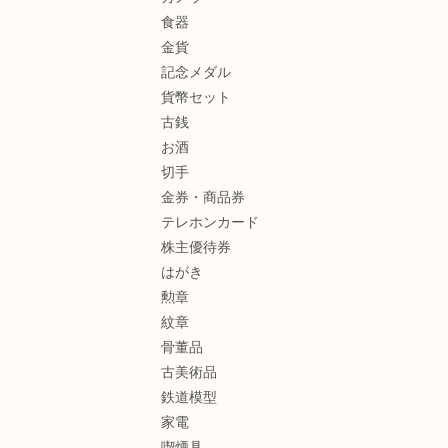
食器
金貨
記念メダル
貨幣セット
古銭
お酒
切手
金券・商品券
テレホンカード
株主優待券
はがき
勲章
紋章
骨董品
古美術品
鉄道模型
家電
喫煙具