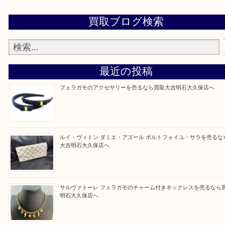
・全国1,100店舗以上で展開しているスケールメリ
額査定！
・貴金属などのお品物の他にも絵画や骨董品・家電
広く鑑定が可能！
・店舗販売していないのでいつでも安定した高相場
可能！
買取大吉明石大久保店に来てよかったと思っていた
う一点一点、丁寧に査定させていただきます！
Facebook
Twitter
Line