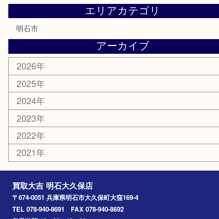
株主優待券
はがき
勲章
紋章
骨董品
古美術品
鉄道模型
家電
喫煙具
電動工具
文房具
釣り道具
楽器
香水
化粧品
美容