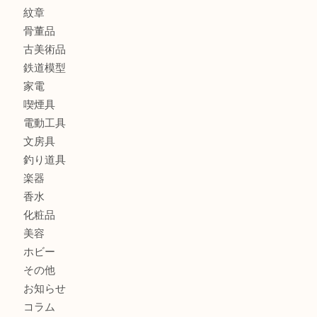
銀製品
アタッシュケース
バッグ
財布
ブランド
時計
カメラ
食器
金貨
記念メダル
貨幣セット
古銭
お酒
切手
金券・商品券
テレホンカード