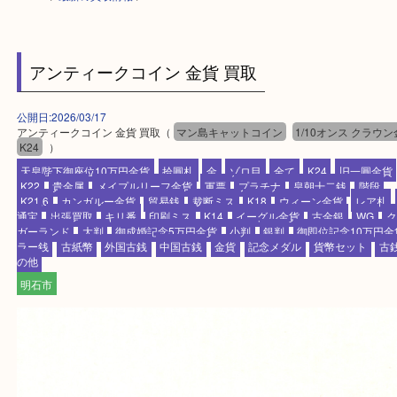
HOME
>
最新の買取情報
>
アンティークコイン 金貨 買取
公開日:2026/03/17
アンティークコイン 金貨 買取（
マン島キャットコイン
1/10オンス 
K24
）
天皇陛下御座位10万円金貨
拾圓札
金
ゾロ目
全て
K24
旧一
K22
貴金属
メイプルリーフ金貨
軍票
プラチナ
皇朝十二銭
K21,6
カンガルー金貨
貿易銭
裁断ミス
K18
ウィーン金貨
レ
通宝
出張買取
キリ番
印刷ミス
K14
イーグル金貨
古金銀
W
ガーランド
大判
御成婚記念5万円金貨
小判
銀判
御即位記念10
ラー銭
古紙幣
外国古銭
中国古銭
金貨
記念メダル
貨幣セット
の他
明石市