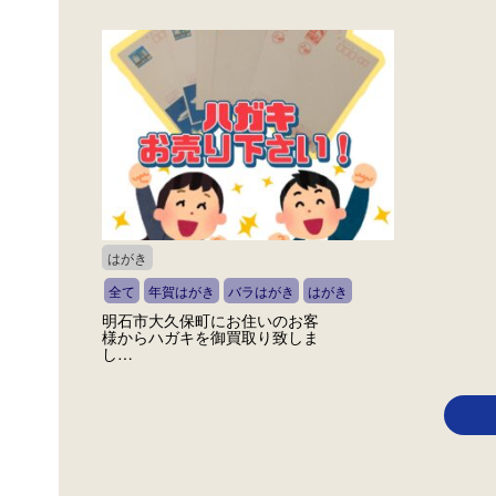
はがき
全て
年賀はがき
バラはがき
はがき
明石市大久保町にお住いのお客
様からハガキを御買取り致しま
し…