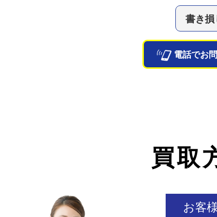
書き損
電話でお
買取
お客