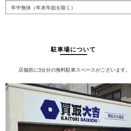
店舗情報
店舗名
買取大吉 明石大久保店
住所
〒674-0051
兵庫県明石市大久保町大窪169-4
フリーダイヤル
0120-160-300