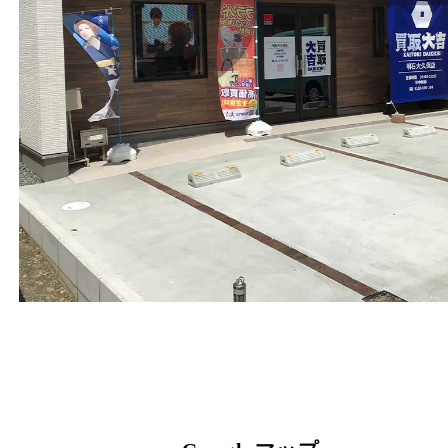
電話
078-940-8691
営業時間
１０：００ ～１９：００
定休日
年中無休（年末年始を除く）
駐車場について