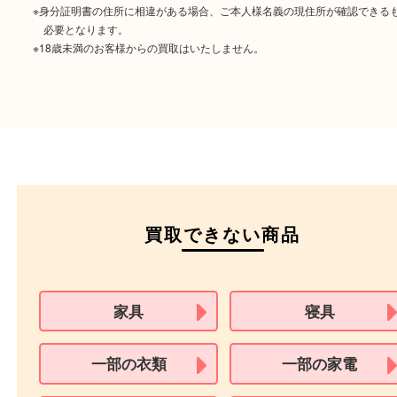
ご成約時に必要なもの
本人
確認書類
運転免許証
マイナンバーカー
パスポート
特別永住者証明書
（日本政府発行のもの
住民基本台帳カード
※在留カードは消費税法改正に伴い令和3年10月1日より、本人確認書
用できません。
※身分証明書の住所に相違がある場合、ご本人様名義の現住所が確認
必要となります。