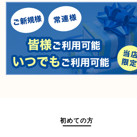
自転車
刀剣・銃
医療機器
医薬品
毒物・劇物
動物製品
たばこ
その他
ホームページ特典