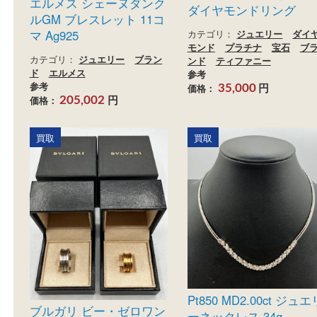
ティファニー ソリ
エルメス シェーヌダンク
ダイヤモンドリン
ルGM ブレスレット 11コ
カテゴリ：
ジュエリー
マ Ag925
モンド
プラチナ
宝石
カテゴリ：
ジュエリー
ブラン
ンド
ティファニー
ド
エルメス
参考
参考
円
価格：
35,000
円
価格：
205,002
買取
買取