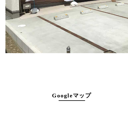
フリーダイヤル
0120-160-300
電話
078-940-8691
営業時間
１０：００ ～１９：００
定休日
年中無休（年末年始を除く）