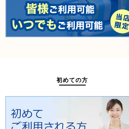
一部の衣類
一部の家電
自転車
刀剣・銃
医療機器
医薬品
毒物・劇物
動物製品
たばこ
その他