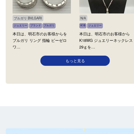
Cartier カルティエ
テイファニー Tiffany
金
貴金属
宝石
ダイヤモンド
K18
金
貴金属
宝石
ダイヤモンド
ジュエリー
WG
カルティエ
ブランド
ブランド
ティファニー
皆様、こんにちは。 買取大吉
皆様、こんにちは。 買
明石大久保店でござ…
明石大久保店でござ…
ブルガリ BVLGARI
N/A
ジュエリー
ブランド
ブルガリ
K18
ジュエリー
本日は、明石市のお客様からを
本日は、明石市のお客様
ブルガリ リング 指輪 ビーゼロ
K18WG ジュエリーネッ
ワ…
29ｇを…