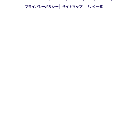
定休日 年中無休（年末年始を除く）
古物商許可証
兵庫県公安委員会 第631121200007号
登録社名：株式会社ルートコウベ
HOME
初めての方
買取商品
買取参考例
HP特典
買取ブログ
出張買取
宅配買取
遺品整理
アクセス
FAQ
求人情
プライバシーポリシー
サイトマップ
リンク一覧