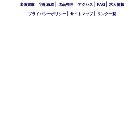
営業時間 10：00～19：00
定休日 年中無休（年末年始を除く）
古物商許可証
兵庫県公安委員会 第631121200007号
登録社名：株式会社ルートコウベ
HOME
初めての方
買取商品
買取参考例
HP特典
買取ブログ
出張買取
宅配買取
遺品整理
アクセス
FAQ
求人情
プライバシーポリシー
サイトマップ
リンク一覧