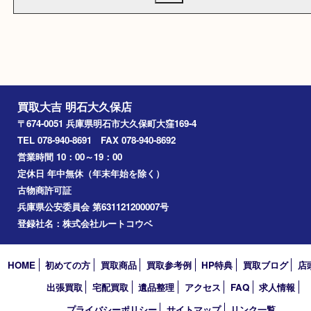
当社ウェブページからのお申込、お問い合わせによるお申込、メ
個人情報取扱事項に同意する。
によるお問い合わせを問わず、お客様から明示された特定の個人
る情報 (以下「個人情報」) について下記のとおり取り扱うものと
個人情報取扱事項に同意してください。
※個人情報とはお客様を識別できる情報のことで、氏名、住所、電
メールアドレスなどをいいます。
※当社が個人情報を収集する場合は、収集目的を明らかにし、必要
の個人情報を収集いたします。
※当社は取得した個人情報について適切な管理に努めると共に個人
洩、改ざん、不正な侵入の防止に努めます。
※当社は取得した個人情報を次の各項の場合を除いて、原則として
提供、開示などいたしません。
1. 法律上照会権限を有する者から書面による正式な協力要請、照
場合
2. お客様の同意があった場合
買取大吉 明石大久保店
※お客様が、ご自身の個人情報について照会、修正などを希望され
〒674-0051 兵庫県明石市大久保町大窪169-4
は、当社が定める方法によりお客様であることが確認できた場合
TEL 078-940-8691 FAX 078-940-8692
させていただきます。
営業時間 10：00～19：00
※当社は、当社が保有する個人情報に関して適用される日本の法令
規範を遵守するとともに、本ポリシーの内容を適宜見直し、その
定休日 年中無休（年末年始を除く）
ます。
古物商許可証