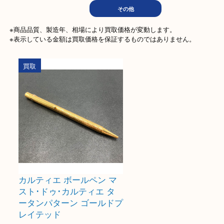
文房具
ホビー
記念メ
電動工具
楽器
家
その他
※商品品質、製造年、相場により買取価格が変動します。

※表示している金額は買取価格を保証するものではありません。
買取