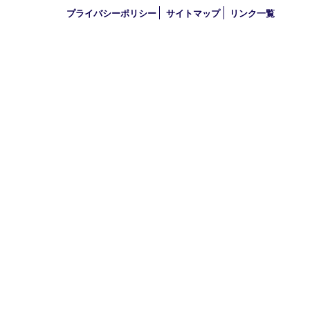
古物商許可証
兵庫県公安委員会 第631121200007号
登録社名：株式会社ルートコウベ
HOME
初めての方
買取商品
買取参考例
HP特典
買取ブログ
出張買取
宅配買取
遺品整理
アクセス
FAQ
求人情
プライバシーポリシー
サイトマップ
リンク一覧