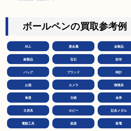
HOME
>
買取価格
>
文房具
>
ボールペン
ボールペンの買取参考
ALL
貴金属
金製
銀製品
宝石
財
バッグ
ブランド
時
お酒
カメラ
喫煙
食器
古銭
金