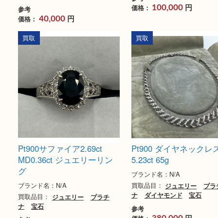
Pt900 パール12.7mm
Pt900 MD3.03ct
MD0.62ct ジュエリーリン
リング
グ
ブランド名：N/A
ブランド名：N/A
買取品目：
ジュエリー
ナ
ダイヤモンド
宝石
買取品目：
パール
ジュエリー
プラチナ
宝石
参考
円
価格：
100,000
参考
円
価格：
40,000
買取
買取