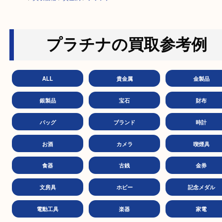
HOME
>
買取価格
>
貴金属
>
プラチナ
プラチナの買取参考
ALL
貴金属
金製
銀製品
宝石
財
バッグ
ブランド
時
お酒
カメラ
喫煙
食器
古銭
金