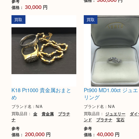
Pt900サファイア2.69ct
Pt900 ダイヤネッ
MD0.36ct ジュエリーリン
5.23ct 65g
グ
ブランド名：N/A
ブランド名：N/A
買取品目：
ジュエリー
ナ
ダイヤモンド
宝石
買取品目：
ジュエリー
プラチ
ナ
宝石
参考
円
価格：
380,000
参考
円
価格：
30,000
買取
買取