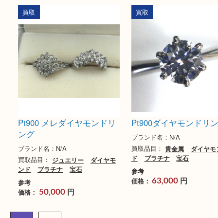
K18 Pt1000 貴金属おまと
Pt900 MD1.00ct
め
リング
ブランド名：N/A
ブランド名：N/A
買取品目：
金
貴金属
プラチ
買取品目：
ジュエリー
ナ
ンド
プラチナ
宝石
参考
参考
円
円
価格：
価格：
200,000
40,000
買取
買取