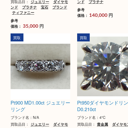
ティファニー ソリティアダ
Pt850 MD2.00ct
イヤモンドリング
ネックレス 34g
ブランド名：ティファニー
ブランド名：N/A
TIFFANY
買取品目：
ジュエリー
買取品目：
ジュエリー
ダイヤモ
ンド
プラチナ
ンド
プラチナ
宝石
ブランド
参考
ティファニー
円
価格：
140,000
参考
円
価格：
35,000
買取
買取