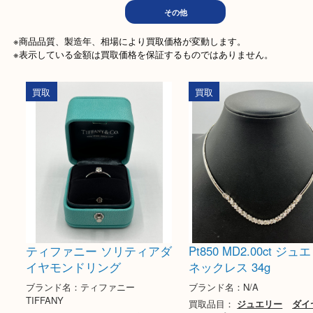
文房具
ホビー
記念メ
電動工具
楽器
家
その他
※商品品質、製造年、相場により買取価格が変動します。

※表示している金額は買取価格を保証するものではありません。
買取
買取