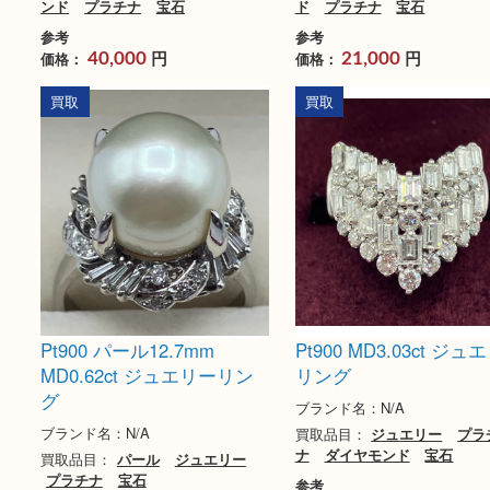
Pt900 MD1.00ct ジュエリー
Pt950ダイヤモン
リング
D0.210ct
ブランド名：N/A
ブランド名：4℃
買取品目：
ジュエリー
ダイヤモ
買取品目：
貴金属
ダ
ンド
プラチナ
宝石
ド
プラチナ
宝石
参考
参考
円
円
価格：
価格：
40,000
21,000
買取
買取