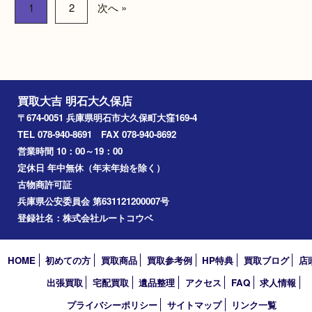
Pt900 メレダイヤモンドリ
Pt900ダイヤモン
ング
ブランド名：N/A
ブランド名：N/A
買取品目：
貴金属
ダ
ド
プラチナ
宝石
買取品目：
ジュエリー
ダイヤモ
ンド
プラチナ
宝石
参考
円
価格：
63,000
参考
円
価格：
50,000
1
2
次へ »