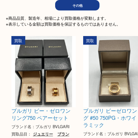
文房具
ホビー
記念メ
電動工具
楽器
家
その他
※商品品質、製造年、相場により買取価格が変動します。

※表示している金額は買取価格を保証するものではありません。
買取
買取