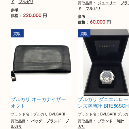
ブルガリ ビー・ゼロワン
ブルガリ ビーゼロ
リング750 ペアーセット
グ #50 750PG・
ラミック
ブランド名：ブルガリ BVLGARI
ブランド名：ブルガリ BV
買取品目：
ジュエリー
ブラン
ド
ブルガリ
買取品目：
ジュエリー
ド
ブルガリ
参考
円
価格：
220,000
参考
円
価格：
60,000
買取
買取