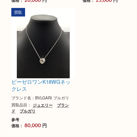
ブルガリ BVLGARI ソロテ
ブルガリ トートバ
ンポ
LAMMEA ロゴマニ
ブランド名：ブルガリ
ブランド名：BVLGARI
買取品目：
ブランド
時計
ブル
買取品目：
バッグ
ブ
ガリ
ルガリ
参考
参考
円
円
価格：
価格：
20,000
15,000
買取