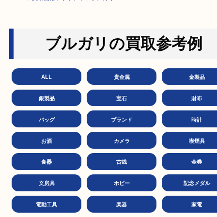
HOME
>
買取価格
>
ブランド
>
ブルガリ
ブルガリの買取参考
ALL
貴金属
金製
銀製品
宝石
財
バッグ
ブランド
時
お酒
カメラ
喫煙
食器
古銭
金