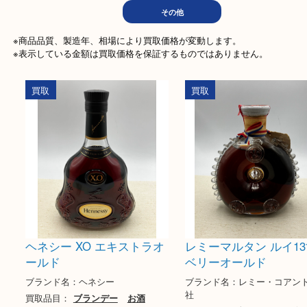
文房具
ホビー
記念メ
電動工具
楽器
家
その他
※商品品質、製造年、相場により買取価格が変動します。

※表示している金額は買取価格を保証するものではありません。
買取
買取