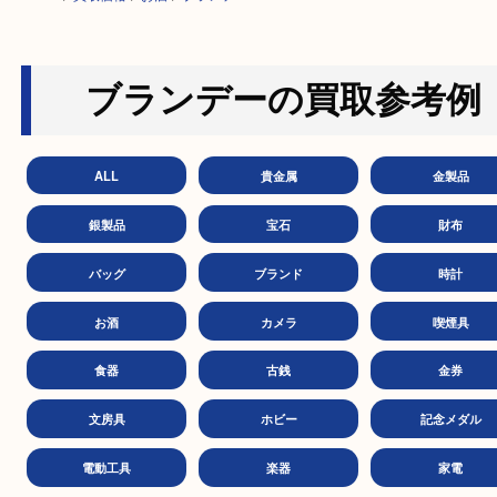
HOME
>
買取価格
>
お酒
>
ブランデー
ブランデーの買取参考
ALL
貴金属
金製
銀製品
宝石
財
バッグ
ブランド
時
お酒
カメラ
喫煙
食器
古銭
金