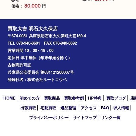
レミーマルタン ルイ13世
レミーマルタン 173
ベリーオールド クリアケー
ードロイヤル
ス 替栓付 700ml
ブランド名：レミーマル
ブランド名：レミーマルタン
買取品目：
ブランデー
買取品目：
ブランデー
お酒
参考
円
価格：
2,000
参考
円
価格：
80,000
買取大吉 明石大久保店
〒674-0051 兵庫県明石市大久保町大窪169-4
TEL 078-940-8691 FAX 078-940-8692
営業時間 10：00～19：00
定休日 年中無休（年末年始を除く）
古物商許可証
兵庫県公安委員会 第631121200007号