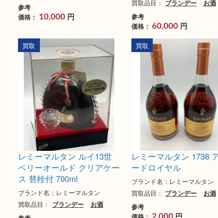
ヘネシー XO エキストラオ
レミーマルタン ル
ールド
ベリーオールド
ブランド名：ヘネシー
ブランド名：レミー・コ
社
買取品目：
ブランデー
お酒
買取品目：
ブランデー
参考
円
参考
価格：
10,000
円
価格：
60,000
買取
買取