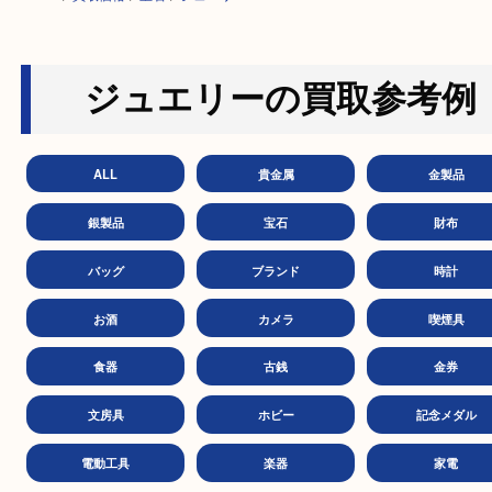
HOME
>
買取価格
>
宝石
>
ジュエリー
ジュエリーの買取参考
ALL
貴金属
金製
銀製品
宝石
財
バッグ
ブランド
時
お酒
カメラ
喫煙
食器
古銭
金