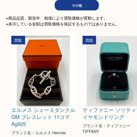
文房具
ホビー
記念メ
電動工具
楽器
家
その他
※商品品質、製造年、相場により買取価格が変動します。

※表示している金額は買取価格を保証するものではありません。
買取
買取