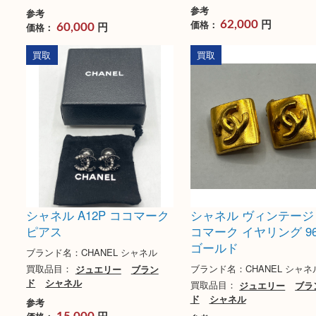
ブルガリ ビーゼロワンリン
ティファニー オー
グ #50 750PG・ホワイトセ
トネックレス 750
ラミック
ブランド名：TIFFANY&C
ァニー
ブランド名：ブルガリ BVLGARI
買取品目：
ジュエリー
買取品目：
ジュエリー
ブラン
ファニー
ド
ブルガリ
参考
参考
円
価格：
円
62,000
価格：
60,000
買取
買取