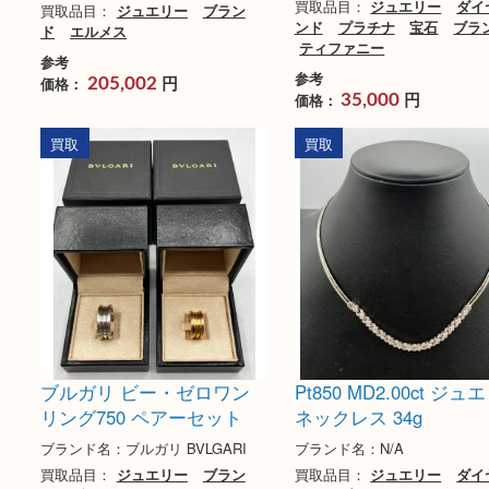
エルメス シェーヌダンクル
ティファニー ソリ
GM ブレスレット 11コマ
イヤモンドリング
Ag925
ブランド名：ティファニ
TIFFANY
ブランド名：エルメス Hermès
買取品目：
ジュエリー
買取品目：
ジュエリー
ブラン
ンド
プラチナ
宝石
ド
エルメス
ティファニー
参考
参考
円
価格：
205,002
円
価格：
35,000
買取
買取