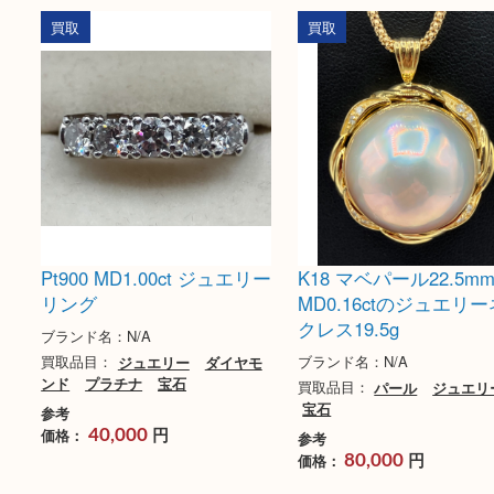
シャネル 94A パールイヤリ
シャネル 96P レ
ング
ジュエリーイヤリ
ブランド名：CHANEL シャネル
ブランド名：CHANEL 
買取品目：
パール
ジュエリー
買取品目：
ジュエリー
シャネル
ド
シャネル
参考
参考
円
円
価格：
価格：
10,000
10,000
買取
買取