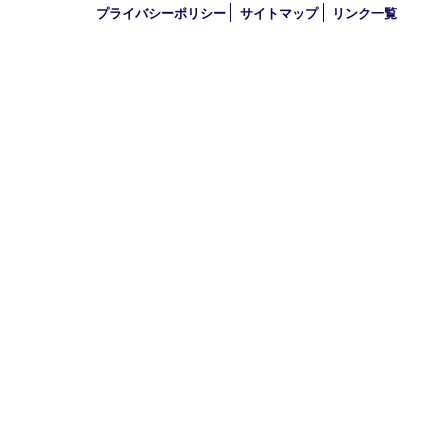
買取大吉 明石大久保店
〒674-0051 兵庫県明石市大久保町大窪169-4
TEL 078-940-8691 FAX 078-940-8692
営業時間 10：00～19：00
定休日 年中無休（年末年始を除く）
古物商許可証
兵庫県公安委員会 第631121200007号
登録社名：株式会社ルートコウベ
HOME
初めての方
買取商品
買取参考例
HP特典
買取ブログ
出張買取
宅配買取
遺品整理
アクセス
FAQ
求人情
プライバシーポリシー
サイトマップ
リンク一覧