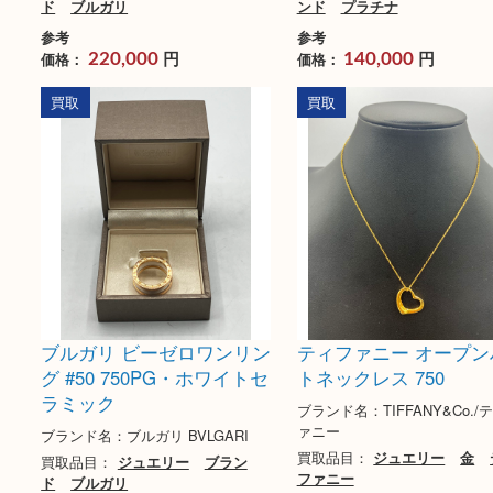
ブルガリ ビー・ゼロワン
Pt850 MD2.00ct
リング750 ペアーセット
ネックレス 34g
ブランド名：ブルガリ BVLGARI
ブランド名：N/A
買取品目：
ジュエリー
ブラン
買取品目：
ジュエリー
ド
ブルガリ
ンド
プラチナ
参考
参考
円
円
価格：
価格：
220,000
140,000
買取
買取