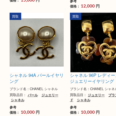
シャネル A12P ココマーク
シャネル ヴィンテ
ピアス
コマーク イヤリング
ゴールド
ブランド名：CHANEL シャネル
ブランド名：CHANEL 
買取品目：
ジュエリー
ブラン
ド
シャネル
買取品目：
ジュエリー
ド
シャネル
参考
円
価格：
15,000
参考
円
価格：
12,000
買取
買取