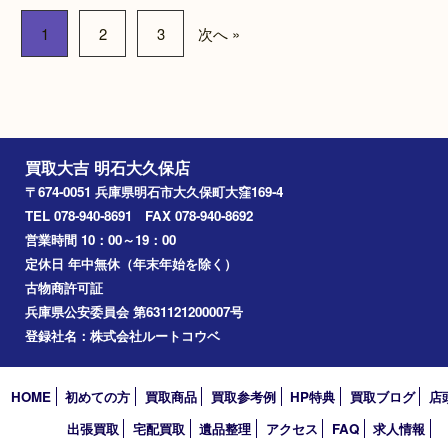
Pt900 MD1.00ct ジュエリー
K18 マベパール22.
リング
MD0.16ctのジュ
クレス19.5g
ブランド名：N/A
ブランド名：N/A
買取品目：
ジュエリー
ダイヤモ
ンド
プラチナ
宝石
買取品目：
パール
ジ
宝石
参考
円
価格：
40,000
参考
円
価格：
80,000
1
2
3
次へ »